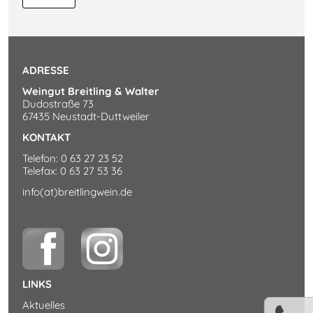
Die
Geschichte
ADRESSE
Weingut Breitling & Walter
Dudostraße 73
Ferienwohnung
67435 Neustadt-Duttweiler
KONTAKT
Reblaus
Telefon: 0 63 27 23 52
Telefax: 0 63 27 53 36
info(at)breitlingwein.de
Buchungsanfrage
Umgebung
LINKS
Kontakt
Aktuelles