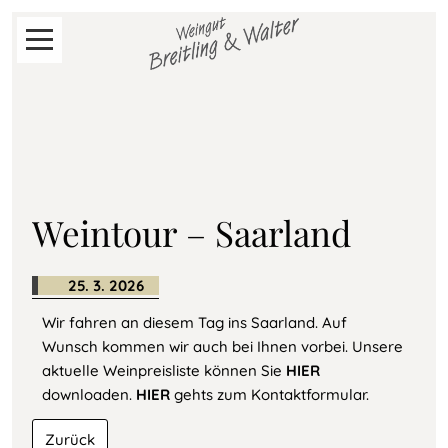
Navigation
Start
überspringen
Neues
vom
Weingut
Weintour – Saarland
Shop
25. 3. 2026
Wir fahren an diesem Tag ins Saarland. Auf
Aktuelle
Wunsch kommen wir auch bei Ihnen vorbei. Unsere
Preislisten
aktuelle Weinpreisliste können Sie
HIER
downloaden.
HIER
gehts zum Kontaktformular.
Weingut
Zurück